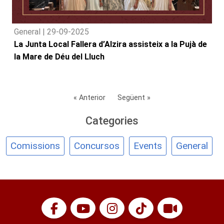
General |
29-09-2025
La Junta Local Fallera d’Alzira assisteix a la Pujà de
la Mare de Déu del Lluch
« Anterior
Següent »
Categories
Comissions
Concursos
Events
General