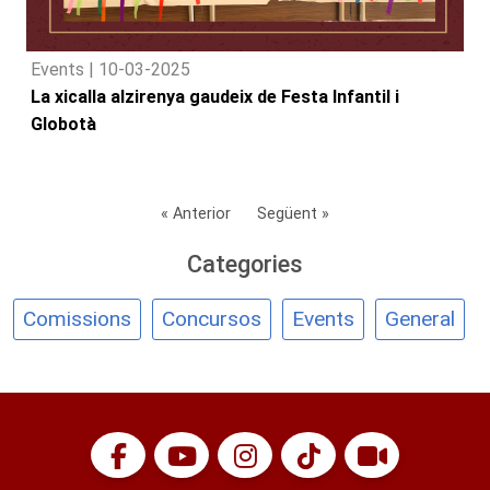
Events |
10-03-2025
La xicalla alzirenya gaudeix de Festa Infantil i
Globotà
« Anterior
Següent »
Categories
Comissions
Concursos
Events
General