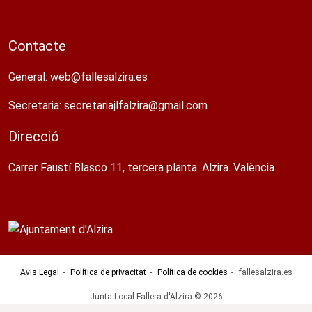
Contacte
General:
web@fallesalzira.es​
Secretaria:
secretariajlfalzira@gmail.com​
Direcció
Carrer Faustí Blasco 11, tercera planta. Alzira. València.
Avis Legal
Política de privacitat
Política de cookies
fallesalzira.es
Junta Local Fallera d'Alzira © 2026