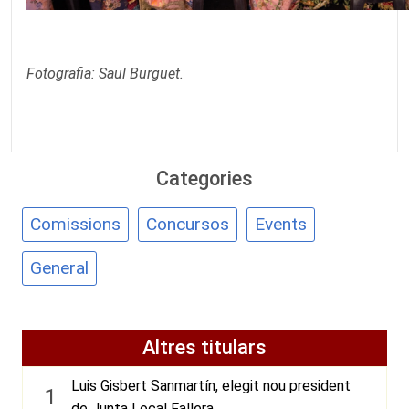
Fotografia:
Saul Burguet
.
Categories
Comissions
Concursos
Events
General
Altres titulars
Luis Gisbert Sanmartín, elegit nou president
1
de Junta Local Fallera