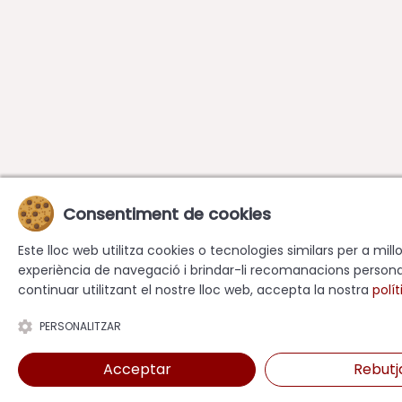
Consentiment de cookies
Este lloc web utilitza cookies o tecnologies similars per a mill
experiència de navegació i brindar-li recomanacions persona
continuar utilitzant el nostre lloc web, accepta la nostra
polít
PERSONALITZAR
Acceptar
Rebutj