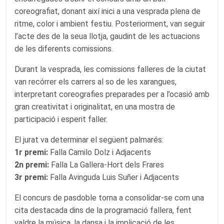
coreografiat, donant així inici a una vesprada plena de
ritme, color i ambient festiu. Posteriorment, van seguir
l’acte des de la seua llotja, gaudint de les actuacions
de les diferents comissions.
Durant la vesprada, les comissions falleres de la ciutat
van recórrer els carrers al so de les xarangues,
interpretant coreografies preparades per a l’ocasió amb
gran creativitat i originalitat, en una mostra de
participació i esperit faller.
El jurat va determinar el següent palmarés:
1r premi:
Falla Camilo Dolz i Adjacents
2n premi:
Falla La Gallera-Hort dels Frares
3r premi:
Falla Avinguda Luis Suñer i Adjacents
El concurs de pasdoble torna a consolidar-se com una
cita destacada dins de la programació fallera, fent
valdre la música, la dansa i la implicació de les