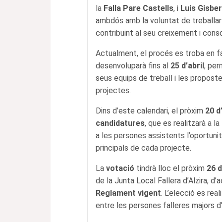
la
Falla Pare Castells
, i
Luis Gisbe
ambdós amb la voluntat de treballar p
contribuint al seu creixement i conso
Actualment, el procés es troba en 
desenvoluparà fins al
25 d’abril
, per
seus equips de treball i les propos
projectes.
Dins d’este calendari, el pròxim
20 d
candidatures
, que es realitzarà a la
a les persones assistents l’oportuni
principals de cada projecte.
La
votació
tindrà lloc el pròxim
26 d
de la Junta Local Fallera d’Alzira, d’
Reglament vigent
. L’elecció es rea
entre les persones falleres majors d’