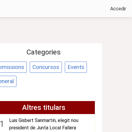
Accedir
Categories
omissions
Concursos
Events
eneral
Altres titulars
Luis Gisbert Sanmartín, elegit nou
1
president de Junta Local Fallera