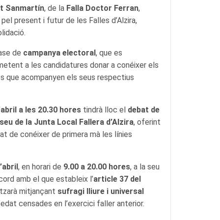
rt Sanmartín
, de la
Falla Doctor Ferran
,
el present i futur de les Falles d’Alzira,
lidació.
fase de
campanya electoral
, que es
metent a les candidatures donar a conéixer els
tes que acompanyen els seus respectius
’abril a les 20.30 hores
tindrà lloc el
debat de
seu de la Junta Local Fallera d’Alzira
, oferint
tat de conéixer de primera mà les línies
’abril
, en horari de
9.00 a 20.00 hores
, a la seu
acord amb el que estableix l’
article 37 del
litzarà mitjançant
sufragi lliure i universal
edat censades en l’exercici faller anterior.