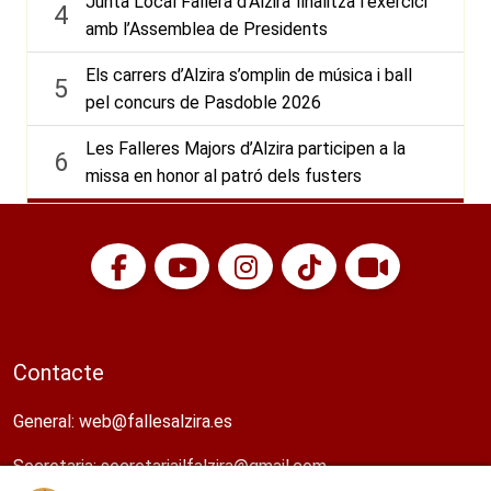
Junta Local Fallera d’Alzira finalitza l’exercici
4
amb l’Assemblea de Presidents
Els carrers d’Alzira s’omplin de música i ball
5
pel concurs de Pasdoble 2026
Les Falleres Majors d’Alzira participen a la
6
missa en honor al patró dels fusters
Contacte
General:
web@fallesalzira.es​
Secretaria:
secretariajlfalzira@gmail.com​