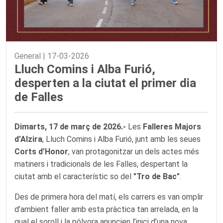
General |
17-03-2026
Lluch Comins i Alba Furió,
desperten a la ciutat el primer dia
de Falles
Dimarts, 17 de març de 2026.-
Les
Falleres Majors
d’Alzira
, Lluch Comins i Alba Furió, junt amb les seues
Corts d’Honor
, van protagonitzar un dels actes més
matiners i tradicionals de les Falles, despertant la
ciutat amb el característic so del
"Tro de Bac"
.
Des de primera hora del matí, els carrers es van omplir
d’ambient faller amb esta pràctica tan arrelada, en la
qual el soroll i la pólvora anuncien l’inici d’una nova