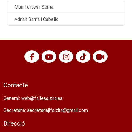
Mari Fortes i Serna
Adrián Sarria i Cabello
Contacte
General:
web@fallesalzira.es​
Secretaria:
secretariajlfalzira@gmail.com​
Direcció