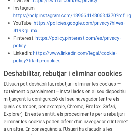
Twitter:
https://twitter.com/es/privacy
Instagram:
https://help.instagram.com/1896641480634370?ref=ig
YouTube:
https://policies.google.com/privacy?hl=es-
419&gl=mx
Pinterest:
https://policy.pinterest.com/es/privacy-
policy
LinkedIn:
https://www.linkedin.com/legal/cookie-
policy?trk=hp-cookies
Deshabilitar, rebutjar i eliminar cookies
L'Usuari pot deshabilitar, rebutjar i eliminar les cookies —
totalment o parcialment— instal·lades en el seu dispositiu
mitjançant la configuració del seu navegador (entre els
quals es troben, per exemple, Chrome, Firefox, Safari,
Explorer). En este sentit, els procediments per a rebutjar i
eliminar les cookies poden diferir d'un navegador d'Internet
a un altre. En conseqüència, l'Usuari ha d'acudir a les