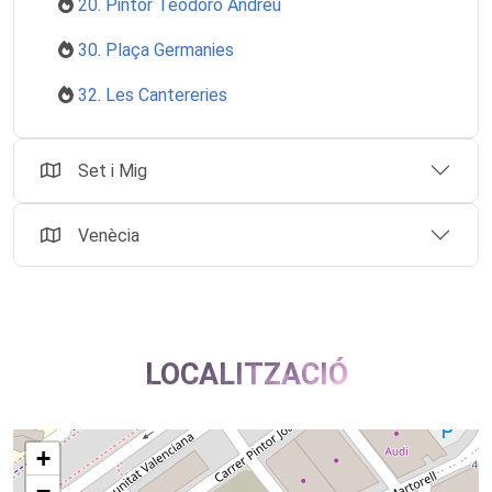
20. Pintor Teodoro Andreu
30. Plaça Germanies
32. Les Cantereries
Set i Mig
Venècia
LOCALITZACIÓ
+
−