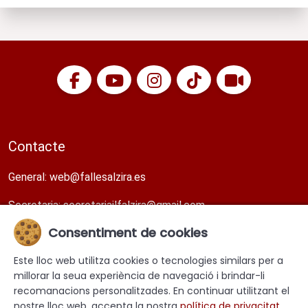
Contacte
General:
web@fallesalzira.es​
Secretaria:
secretariajlfalzira@gmail.com​
Consentiment de cookies
Direcció
Este lloc web utilitza cookies o tecnologies similars per a
Carrer Faustí Blasco 11, tercera planta. Alzira. València.
millorar la seua experiència de navegació i brindar-li
recomanacions personalitzades. En continuar utilitzant el
nostre lloc web, accepta la nostra
política de privacitat