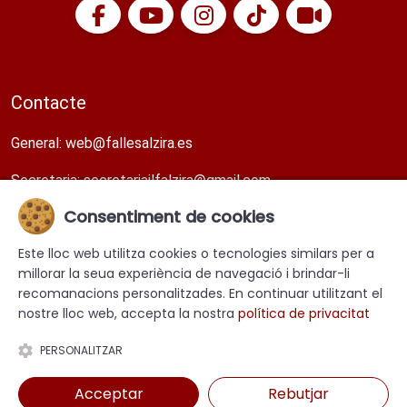
Contacte
General:
web@fallesalzira.es​
Secretaria:
secretariajlfalzira@gmail.com​
Consentiment de cookies
Direcció
Este lloc web utilitza cookies o tecnologies similars per a
Carrer Faustí Blasco 11, tercera planta. Alzira. València.
millorar la seua experiència de navegació i brindar-li
recomanacions personalitzades. En continuar utilitzant el
nostre lloc web, accepta la nostra
política de privacitat
PERSONALITZAR
Acceptar
Rebutjar
Avis Legal
Política de privacitat
Política de cookies
fallesalzira.es