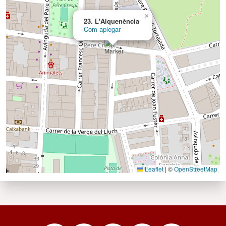
×
23. L'Alquenència
Com aplegar
Leaflet
|
©
OpenStreetMap