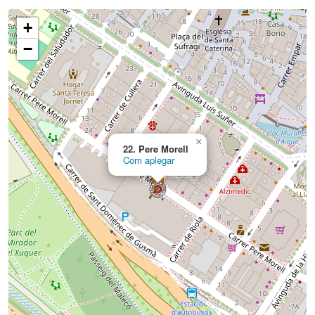
+
−
×
22. Pere Morell
Com aplegar