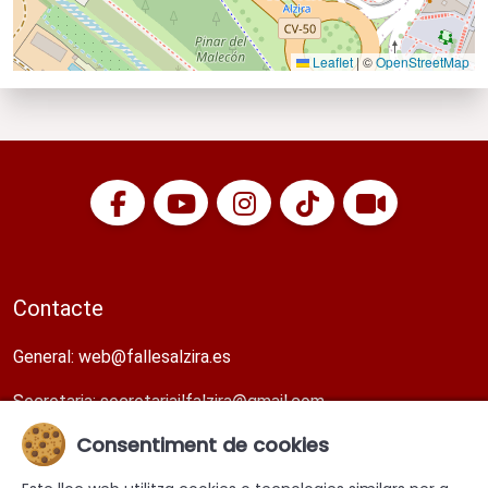
Leaflet
|
©
OpenStreetMap
Contacte
General:
web@fallesalzira.es​
Secretaria:
secretariajlfalzira@gmail.com​
Consentiment de cookies
Direcció