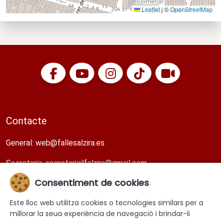
Leaflet
|
©
OpenStreetMap
Contacte
General:
web@fallesalzira.es​
Secretaria:
secretariajlfalzira@gmail.com​
Consentiment de cookies
Direcció
Este lloc web utilitza cookies o tecnologies similars per a
Carrer Faustí Blasco 11, tercera planta. Alzira. València.
millorar la seua experiència de navegació i brindar-li