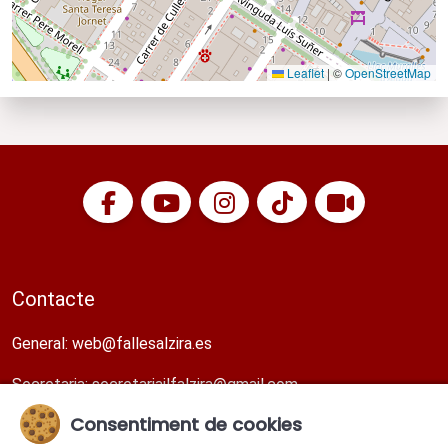
Leaflet
|
©
OpenStreetMap
Contacte
General:
web@fallesalzira.es​
Secretaria:
secretariajlfalzira@gmail.com​
Consentiment de cookies
Direcció