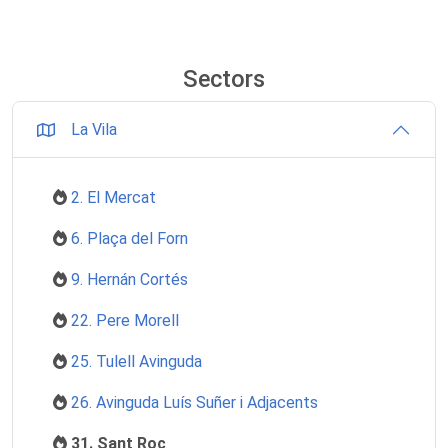
Sectors
La Vila
2. El Mercat
6. Plaça del Forn
9. Hernán Cortés
22. Pere Morell
25. Tulell Avinguda
26. Avinguda Luís Suñer i Adjacents
31. Sant Roc