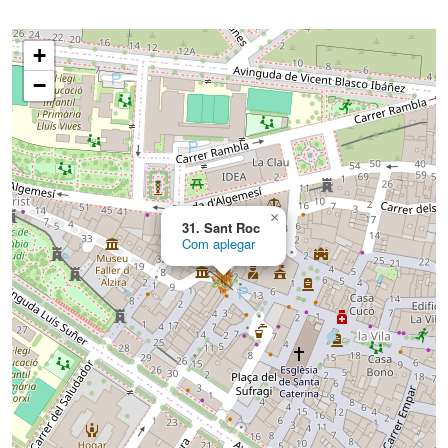
+
−
×
31. Sant Roc
Com aplegar