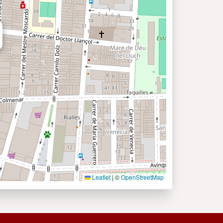
Leaflet
|
©
OpenStreetMap