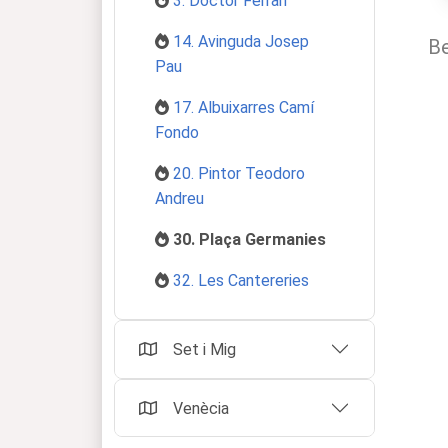
3. Doctor Ferran
14. Avinguda Josep
Be
Pau
17. Albuixarres Camí
Fondo
20. Pintor Teodoro
Andreu
30. Plaça Germanies
32. Les Cantereries
Set i Mig
Venècia