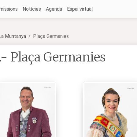
missions
Notícies
Agenda
Espai virtual
 La Muntanya
Plaça Germanies
.- Plaça Germanies