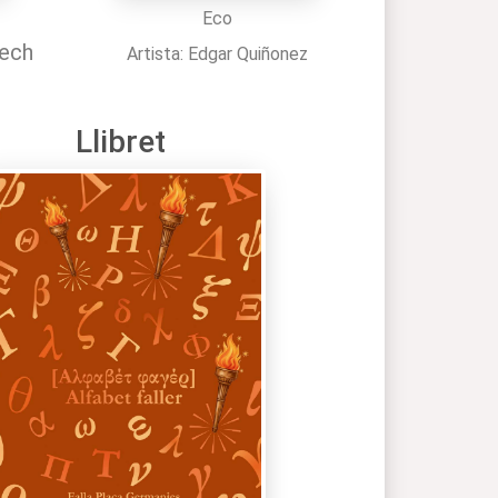
Eco
nech
Artista: Edgar Quiñonez
Llibret