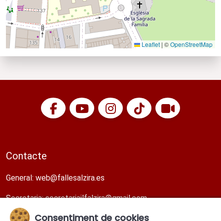
Leaflet
|
©
OpenStreetMap
Contacte
General:
web@fallesalzira.es​
Secretaria:
secretariajlfalzira@gmail.com​
Consentiment de cookies
Direcció